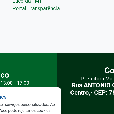
Lacerda - MT
Portal Transparência
Co
sco
Prefeitura Mu
 13:00 - 17:00
Rua ANTÔNIO 
92
Centro,- CEP: 7
kies
ies
cer serviços personalizados. Ao
Você pode rejeitar os cookies