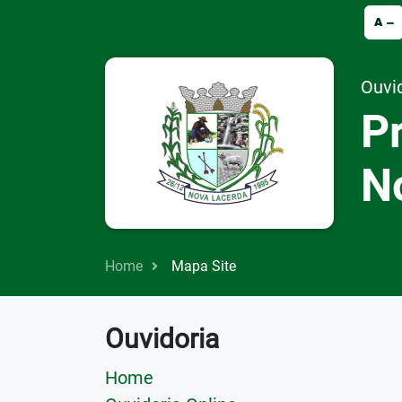
Seção de atalhos e links de acessibilidad
A
Ouvi
Pr
N
Home
Mapa Site
Ouvidoria
Home