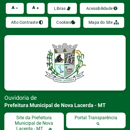
Seção de atalhos e links de acessibilidad
Ir
A
A
Libras
Acessibilidade
Alto Contraste
Cookies
Mapa do Site
Ouvidoria de
Prefeitura Municipal de Nova Lacerda - MT
Site da Prefeitura
Portal Transparência
Municipal de Nova
Lacerda - MT