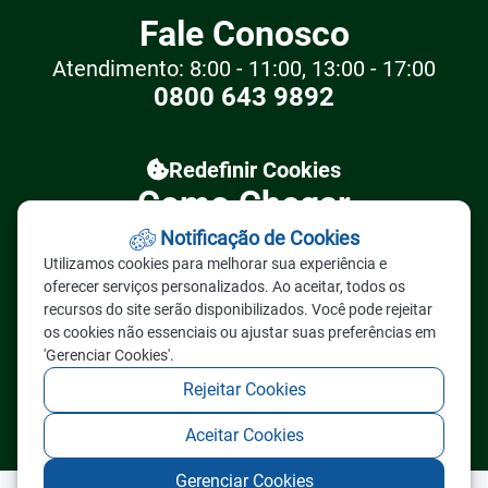
Fale Conosco
Atendimento: 8:00 - 11:00, 13:00 - 17:00
0800 643 9892
Redefinir Cookies
Como Chegar
Prefeitura Municipal de Nova Lacerda -
Notificação de Cookies
MT
Utilizamos cookies para melhorar sua experiência e
Rua ANTÔNIO CARLOS DO
oferecer serviços personalizados. Ao aceitar, todos os
recursos do site serão disponibilizados. Você pode rejeitar
AMARAL, S/N- Centro,- CEP:
os cookies não essenciais ou ajustar suas preferências em
78.243-000 / Nova Lacerda - MT
'Gerenciar Cookies'.
Rejeitar Cookies
Aceitar Cookies
Gerenciar Cookies